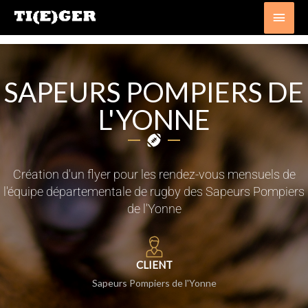
Aller
Men
au
princ
contenu
SAPEURS POMPIERS DE
L'YONNE
Création d'un flyer pour les rendez-vous mensuels de
l'équipe départementale de rugby des Sapeurs Pompiers
de l'Yonne
CLIENT
Sapeurs Pompiers de l'Yonne