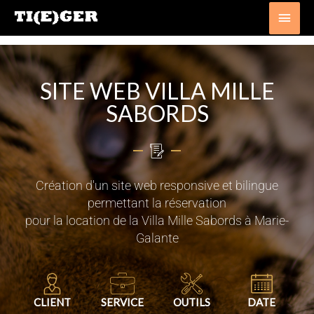
Aller
Men
au
princ
contenu
SITE WEB VILLA MILLE
SABORDS
Création d'un site web responsive et bilingue
permettant la réservation
pour la location de la Villa Mille Sabords à Marie-
Galante
CLIENT
SERVICE
OUTILS
DATE