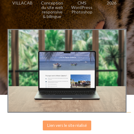
VILLACAB
Conception
CMS
2026
du site web
WordPress
responsive
Photoshop
& bilingue
Lien vers le site réalisé