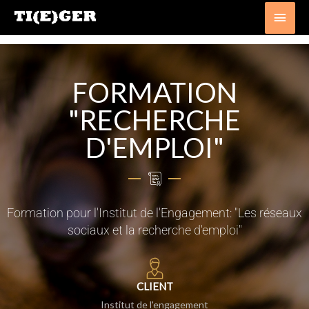
Aller
Men
au
princ
contenu
FORMATION
"RECHERCHE
D'EMPLOI"
Formation pour l'Institut de l'Engagement: "Les réseaux
sociaux et la recherche d'emploi"
CLIENT
Institut de l'engagement